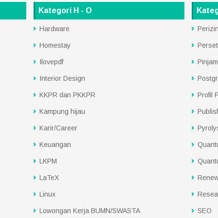
Kategori H - O
Kateg
Hardware
Perizi
Homestay
Perset
Ilovepdf
Pinjam
Interior Design
Postg
KKPR dan PKKPR
Profil
Kampung hijau
Publis
Karir/Career
Pyroly
Keuangan
Quant
LKPM
Quant
LaTeX
Renew
Linux
Resea
Lowongan Kerja BUMN/SWASTA
SEO