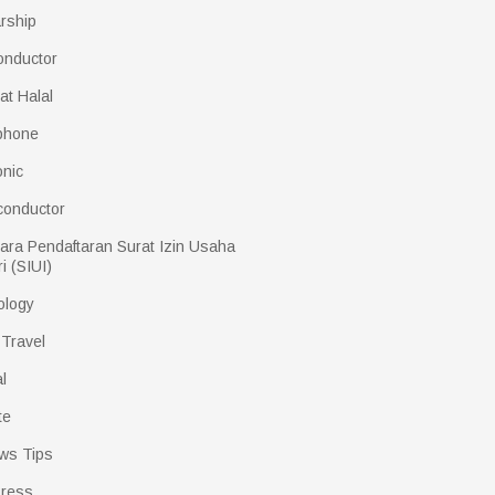
rship
onductor
kat Halal
phone
onic
conductor
ara Pendaftaran Surat Izin Usaha
i (SIUI)
ology
 Travel
l
te
ws Tips
ress