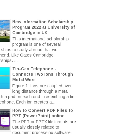
New Information Scholarship
Program 2022 at University of
Cambridge in UK
This international scholarship
program is one of several
rships to study abroad that we
end. Like Gates Cambridge
ships. ...
Tin-Can Telephone -
Connects Two Ions Through
Metal Wire
Figure 1: Ions are coupled over
long distance through a metal
ith a pad on each end—resembling a tin-
lephone. Each ion creates a...
How to Convert PDF Files to
PPT (PowerPoint) online
The PPT or PPTX file formats are
usually closely related to
document processing software