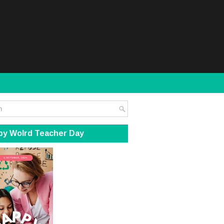
py Wolrd Teacher Day