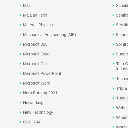
Mac
Schola
Majalah Tech
Semic
Material Physics
Sertifi
Mechanical Engineering (ME)
Smart
Microsoft 365
Spintr
Microsoft Excel
Super
Microsoft Office
Tata C
Industr
Microsoft PowerPoint
Techn
Microsoft Word
Trip &
Nero Burning 2021
Tutoria
Networking
Websi
New Technology
Windo
OSS RBA
WordP