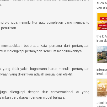
such a
a.
can als
ndroid juga memiliki fitur auto-completion yang membantu
 penulisan.
the DA
from d
 memasukkan beberapa kata pertama dari pertanyaan
ntuk melengkapi pertanyaan sebelum mengirimkannya.
ka yang tidak yakin bagaimana harus menulis pertanyaan
intern
institu
aan yang dikirimkan adalah sesuai dan efektif.
uga dilengkapi dengan fitur conversational AI yang
alankan percakapan dengan model bahasa.
admini
Affairs