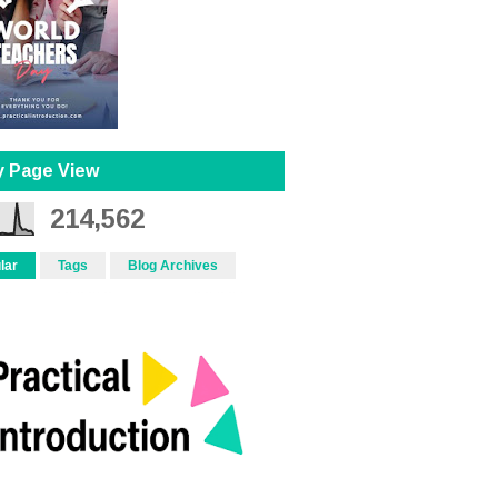
y Page View
214,562
lar
Tags
Blog Archives