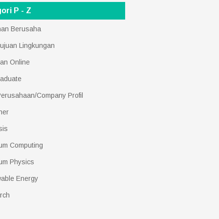
ori P - Z
nan Berusaha
ujuan Lingkungan
an Online
raduate
 Perusahaan/Company Profil
her
sis
um Computing
um Physics
able Energy
rch