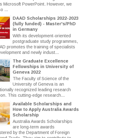
s Microsoft PowerPoint. However, we
o ...
DAAD Scholarships 2022-2023
(fully funded) - Master's/PhD
in Germany
With its development-oriented
postgraduate study programmes,
AD promotes the training of specialists
evelopment and newly indust...
The Graduate Excellence
Fellowships in University of
Geneva 2022
The Faculty of Science of the
University of Geneva is an
ationally recognized leading research
tion. This cutting-edge research...
Available Scholarships and
How to Apply Australia Awards
Scholarship
Australia Awards Scholarships
are long-term awards
stered by the Department of Foreign
 and Trade. They aim to contribute to