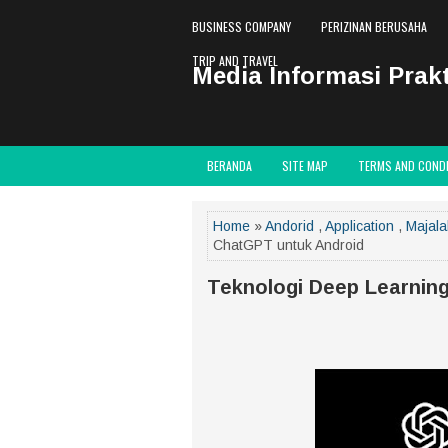
BUSINESS COMPANY
PERIZINAN BERUSAHA
TRIP AND TRAVEL
Media Informasi Prakt
BERANDA
SITE MAP
TERMS AND COND
Home
»
Andorid
,
Application
,
Majala
ChatGPT untuk Android
Teknologi Deep Learning