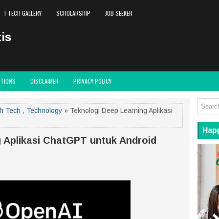
I-TECH GALLERY
SCHOLARSHIP
JOB SEEKER
is
ITIONS
DISCLAIMER
PRIVACY POLICY
h Tech
,
Technology
» Teknologi Deep Learning Aplikasi
Hap
 Aplikasi ChatGPT untuk Android