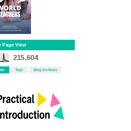
y Page View
215,604
lar
Tags
Blog Archives