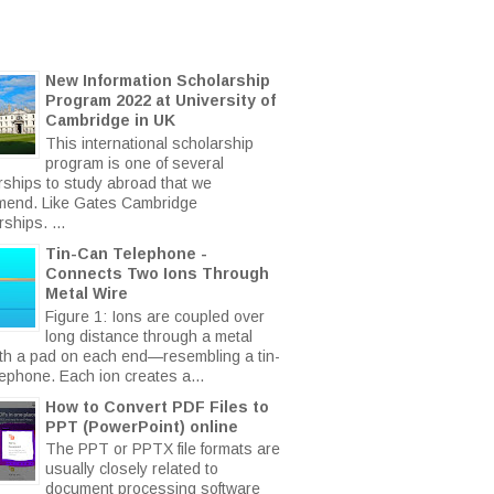
New Information Scholarship
Program 2022 at University of
Cambridge in UK
This international scholarship
program is one of several
rships to study abroad that we
end. Like Gates Cambridge
ships. ...
Tin-Can Telephone -
Connects Two Ions Through
Metal Wire
Figure 1: Ions are coupled over
long distance through a metal
ith a pad on each end—resembling a tin-
lephone. Each ion creates a...
How to Convert PDF Files to
PPT (PowerPoint) online
The PPT or PPTX file formats are
usually closely related to
document processing software