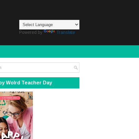
Powered by
Translate
py Wolrd Teacher Day