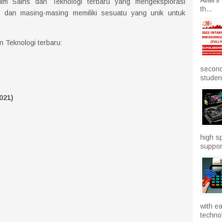
film Sains dan Teknologi terbaru yang mengeksplorasi
th...
, dan masing-masing memiliki sesuatu yang unik untuk
n Teknologi terbaru:
second
studen.
021)
high sp
suppor
with e
technol