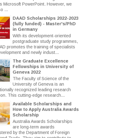
s Microsoft PowerPoint. However, we
o ...
DAAD Scholarships 2022-2023
(fully funded) - Master's/PhD
in Germany
With its development-oriented
postgraduate study programmes,
AD promotes the training of specialists
evelopment and newly indust...
The Graduate Excellence
Fellowships in University of
Geneva 2022
The Faculty of Science of the
University of Geneva is an
ationally recognized leading research
tion. This cutting-edge research...
Available Scholarships and
How to Apply Australia Awards
Scholarship
Australia Awards Scholarships
are long-term awards
stered by the Department of Foreign
 and Trade. They aim to contribute to