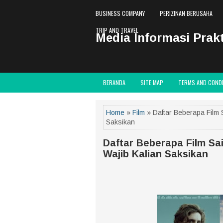
BUSINESS COMPANY
PERIZINAN BERUSAHA
TRIP AND TRAVEL
Media Informasi Prakt
BERANDA
SITE MAP
TERMS AND COND
Home
»
Film
» Daftar Beberapa Film 
Saksikan
Daftar Beberapa Film Sa
Wajib Kalian Saksikan