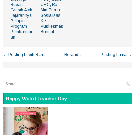
Bupati
UHC, Bu
Gresik Ajak
Min Turun
Jajarannya
Sosialisasi
Pelajari
Ke
Program
Puskesmas
Pembangun
Bungah
an
← Posting Lebih Baru
Beranda
Posting Lama →
Happy Wolrd Teacher Day