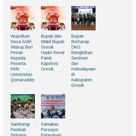
Wujudkan
Bupati dan
Bupati
Desa SIAP,
Wakil Bupati
Berharap
Wabup Beri
Gresik
DKG
Pesan
Hadiri Kenal
Bangkitkan
Kepada
Pamit
Seniman
Peserta
Kapolres
dan
KKN
Gresik
Kebudayaan
Universitas
di
Qomaruddin
Kabupaten
Gresik
Sambangi
Samakan
Pemkab
Persepsi
Sidoarjo,
Pelayanan